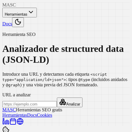
MASC
Herramientas
Docs
Herramienta SEO
Analizador de structured data
(JSON-LD)
Introduce una URL y detectamos cada etiqueta
<script
: tipos
(incluidos anidados
type="application/ld+json">
@type
y
) y una vista previa del JSON formateado.
@graph
URL a analizar
Analizar
MASC
Herramientas SEO gratis
Herramientas
Docs
Cookies