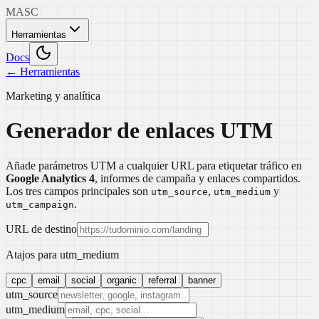
MASC
Herramientas
Docs
← Herramientas
Marketing y analítica
Generador de enlaces UTM
Añade parámetros UTM a cualquier URL para etiquetar tráfico en
Google Analytics 4
, informes de campaña y enlaces compartidos.
Los tres campos principales son
,
y
utm_source
utm_medium
.
utm_campaign
URL de destino
Atajos para utm_medium
cpc
email
social
organic
referral
banner
utm_source
utm_medium